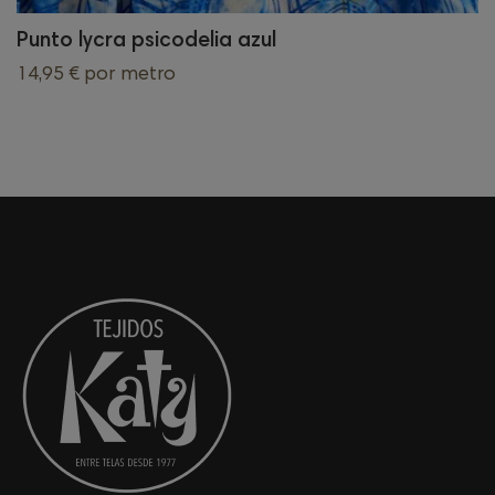
Punto lycra psicodelia azul
14,95 €
por metro